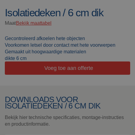
Lascabines
Werken bij Cepro
Isolatiedeken / 6 cm dik
Actueel
Maat
Bekijk maattabel
Laserlassen
Veelgestelde vragen
Gecontroleerd afkoelen hete objecten
Werkcabines
Voorkomen letsel door contact met hete voorwerpen
Downloads
Gemaakt uit hoogwaardige materialen
Slijpgordijnen
dikte 6 cm
Voeg toe aan offerte
Slijplamellen
Outdoor lassen
DOWNLOADS VOOR
Isolatie
ISOLATIEDEKEN / 6 CM DIK
producten
Speciale
Bekijk hier technische specificaties, montage-instructies
ophangingen
en productinformatie.
Impact plaat