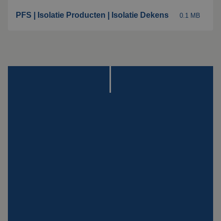
PFS | Isolatie Producten | Isolatie Dekens
0.1 MB
Montage
Bekijk alle producten