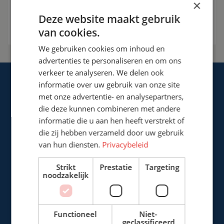
×
Bespreek de mogelijkheden
Deze website maakt gebruik
van cookies.
We gebruiken cookies om inhoud en
advertenties te personaliseren en om ons
verkeer te analyseren. We delen ook
informatie over uw gebruik van onze site
met onze advertentie- en analysepartners,
die deze kunnen combineren met andere
informatie die u aan hen heeft verstrekt of
Cepro international BV
die zij hebben verzameld door uw gebruik
Provinciënbaan 16
van hun diensten.
Privacybeleid
5121 DL Rijen
Strikt
Prestatie
Targeting
Nederland
noodzakelijk
+31 (0)161 226472
Functioneel
Niet-
info@cepro.eu
geclassificeerd