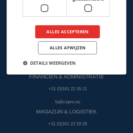
VERKOOP
ALLES ACCEPTEREN
+31 (0)161 22 64 72
(Nederlands)
ALLES AFWIJZEN
+31 (0)161 23 01 16
(Export)
DETAILS WEERGEVEN
sales@cepro.eu
FINANCIËN & ADMINISTRATIE
+31 (0)161 22 35 11
fa@cepro.eu
MAGAZIJN & LOGISTIEK
+31 (0)161 23 18 28