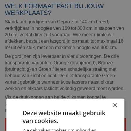
WELK FORMAAT PAST BIJ JOUW
WERKPLAATS?
Standaard gordijnen van Cepro zijn 140 cm breed,
verkrijgbaar in hoogtes van 160 tot 300 cm in stappen van
20 cm, veelal direct uit voorraad. Wie meer ruimte wil
afdekken, bestelt een lasgordijn op maat: tot maximaal 16
m² uit één stuk, met een maximale hoogte van 800 cm.
De gordijnen zijn leverbaar in vier uitvoeringen. De drie
transparante varianten, Orange (oranjerood), Bronze
(bruinachtig) en Groen filteren schadelijke straling met
behoud van zicht en licht. De niet-transparante Green-
variant gebruik je wanneer twee lassers naast elkaar
werken en elkaars laslicht volledig geweerd moet worden.
Via de drukknopen aan beide zijkanten koppel je
×
gordijnen eenvoudig aan elkaar tot een grotere
afscherming, ook zonder meteen maatwerk te bestellen.
Deze website maakt gebruik
van cookies.
Bespreek de mogelijkheden
We gebruiken cookies om inhoud en