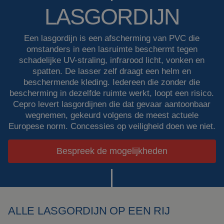
LASGORDIJN
Lascabines
Werken bij Cepro
Actueel
Een lasgordijn is een afscherming van PVC die
Laserlassen
omstanders in een lasruimte beschermt tegen
Veelgestelde vragen
schadelijke UV-straling, infrarood licht, vonken en
Werkcabines
spatten. De lasser zelf draagt een helm en
Downloads
beschermende kleding. Iedereen die zonder die
Slijpgordijnen
bescherming in dezelfde ruimte werkt, loopt een risico.
Cepro levert lasgordijnen die dat gevaar aantoonbaar
wegnemen, gekeurd volgens de meest actuele
Slijplamellen
Europese norm. Concessies op veiligheid doen we niet.
Outdoor lassen
Bespreek de mogelijkheden
Isolatie
producten
Speciale
ophangingen
ALLE LASGORDIJN OP EEN RIJ
Impact plaat