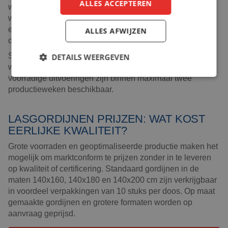
ALLES ACCEPTEREN
waarbij gordijnen, constructie en
montage
als één pakket
worden geleverd. Ons team heeft meer dan tien jaar
ervaring met installaties op locatie. Van eerste advies tot
ALLES AFWIJZEN
de laatste haak aan de muur.
Standaard gordijnen tot 300 cm hoog kunnen direct
DETAILS WEERGEVEN
worden geleverd. Op maat gemaakte gordijnen of niet-
voorradige uitvoeringen zijn binnen maximaal twee
productieweken beschikbaar.
LASGORDIJNEN PRIJZEN: WAT KOST
EERLIJKE KWALITEIT?
Grote voorraden en geoptimaliseerde productie maken het
mogelijk om marktconform te prijzen zonder in te leveren
op kwaliteit of certificering. Standaard gordijnen in de
maten 140x160, 140x180 en 140x200 cm zijn verkrijgbaar
in voordeel verpakkingen van 10 stuks per doos. Op maat
gemaakte gordijnen en grotere formaten worden op
aanvraag geprijsd.