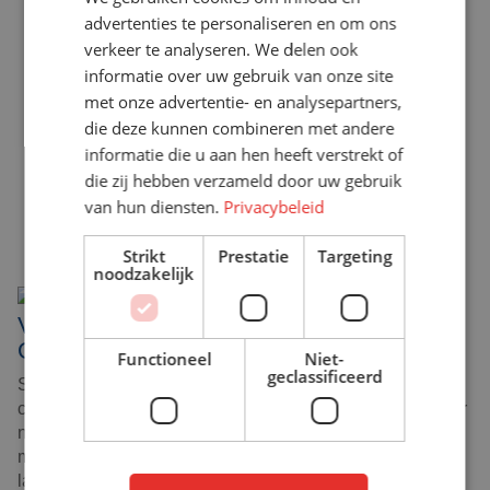
advertenties te personaliseren en om ons
verkeer te analyseren. We delen ook
informatie over uw gebruik van onze site
met onze advertentie- en analysepartners,
die deze kunnen combineren met andere
informatie die u aan hen heeft verstrekt of
die zij hebben verzameld door uw gebruik
van hun diensten.
Privacybeleid
Strikt
Prestatie
Targeting
noodzakelijk
VAN ADVIES TOT MONTAGE: VOLLEDIG
ONTZORGD
Functioneel
Niet-
geclassificeerd
Soms is de vraag groter dan één gordijn. Hoe richt je een
complete lasruimte in, zodat veiligheid en productie elkaar
niet in de weg zitten? Via advies op locatie denken we
mee over de volledige inrichting: afschermingen rondom
lascabines,
speciale ophangingen
of een
totaaloplossing