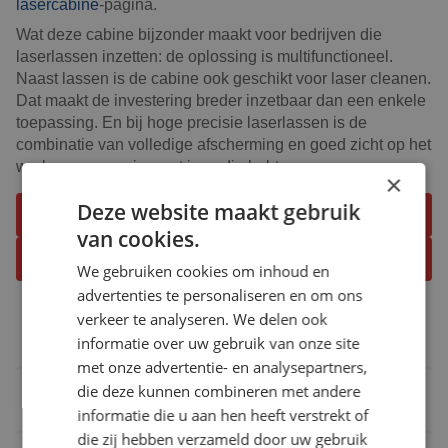
lasercabine
-pagina.
Wat deze cabine bijzonder maakt voor bedrijven die
laserlassen inzetten: de oplossing is multifunctioneel.
Naast lassen is de cabine ook geschikt voor laser cleanen.
Dat maakt de investering breder inzetbaar dan een enkele
toepassing. En bij hoge precisie laserlassen is de
combinatie van volledige afscherming en goed zicht op het
werkproces precies wat je nodig hebt.
×
Deze website maakt gebruik
Bespreek de mogelijkheden
van cookies.
Of neem even contact op
We gebruiken cookies om inhoud en
advertenties te personaliseren en om ons
verkeer te analyseren. We delen ook
Wat is laserlassen?
informatie over uw gebruik van onze site
met onze advertentie- en analysepartners,
die deze kunnen combineren met andere
Is laserlassen gevaarlijk?
informatie die u aan hen heeft verstrekt of
die zij hebben verzameld door uw gebruik