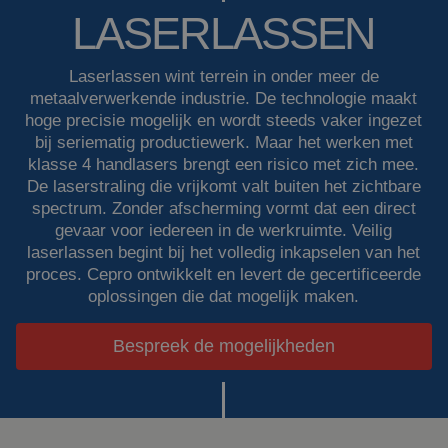
LASERLASSEN
Lasdekens
Over ons
Laserlassen wint terrein in onder meer de
Lascabines
Werken bij Cepro
metaalverwerkende industrie. De technologie maakt
hoge precisie mogelijk en wordt steeds vaker ingezet
Actueel
Laserlassen
bij seriematig productiewerk. Maar het werken met
klasse 4 handlasers brengt een risico met zich mee.
Veelgestelde vragen
De laserstraling die vrijkomt valt buiten het zichtbare
Werkcabines
spectrum. Zonder afscherming vormt dat een direct
Downloads
gevaar voor iedereen in de werkruimte. Veilig
Slijpgordijnen
laserlassen begint bij het volledig inkapselen van het
proces. Cepro ontwikkelt en levert de gecertificeerde
Slijplamellen
oplossingen die dat mogelijk maken.
Bespreek de mogelijkheden
Outdoor lassen
Isolatie
producten
Speciale