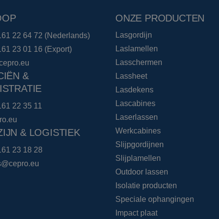
OOP
ONZE PRODUCTEN
Lasgordijn
161 22 64 72
(Nederlands)
Laslamellen
161 23 01 16
(Export)
Lasschermen
cepro.eu
CIËN &
Lassheet
ISTRATIE
Lasdekens
Lascabines
161 22 35 11
Laserlassen
ro.eu
Werkcabines
IJN & LOGISTIEK
Slijpgordijnen
161 23 18 28
Slijplamellen
cs@cepro.eu
Outdoor lassen
Isolatie producten
Speciale ophangingen
Impact plaat