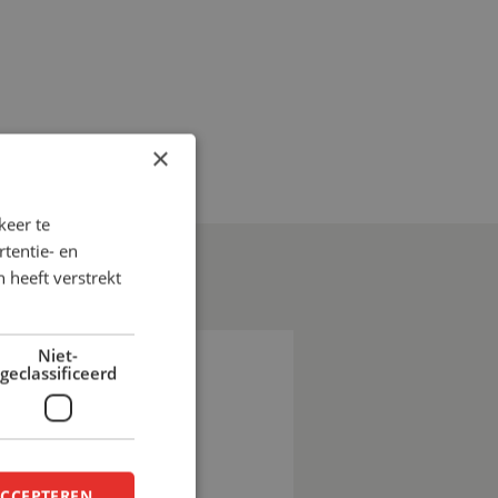
×
keer te
tentie- en
 heeft verstrekt
Niet-
geclassificeerd
EN?
ACCEPTEREN
e bespreken de