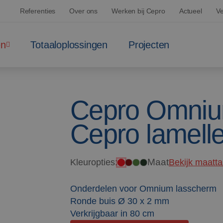
Referenties
Over ons
Werken bij Cepro
Actueel
Ve
en
Totaaloplossingen
Projecten
Cepro Omniu
Cepro lamell
Maat
Kleuropties:
Bekijk maatta
Onderdelen voor Omnium lasscherm
Ronde buis Ø 30 x 2 mm
Verkrijgbaar in 80 cm