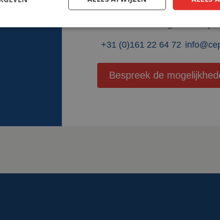
mogelijkheden en kunnen je o
zien. Ga voor veiligheid van jo
+31 (0)161 22 64 72
info@ce
Bespreek de mogelijkhed