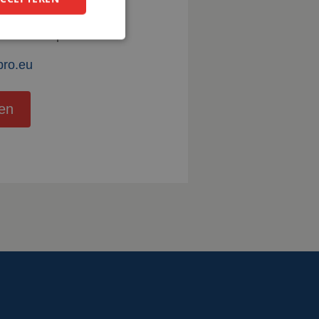
nze showroom laten
uw laswerkplek.
pro.eu
en