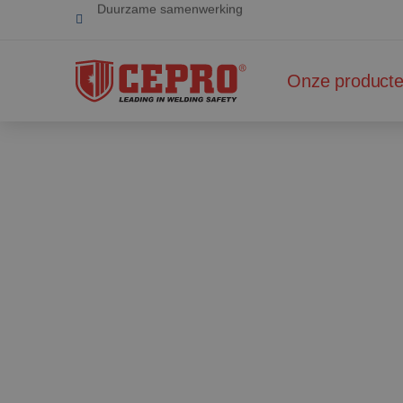
Totaal leverancier veilige laswerkplaats
Toegewijd & flexibel
Onze product
Gecertificeerde producten