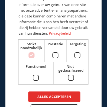
5121 DL Rijen
informatie over uw gebruik van onze site
Nederland
met onze advertentie- en analysepartners,
die deze kunnen combineren met andere
+31 (0)161 226472
informatie die u aan hen heeft verstrekt of
die zij hebben verzameld door uw gebruik
info@cepro.eu
van hun diensten.
Privacybeleid
Strikt
Prestatie
Targeting
noodzakelijk
VERKOOP
Functioneel
Niet-
+31 (0)161 22 64 72
(Nederlands)
geclassificeerd
+31 (0)161 23 01 16
(Export)
sales@cepro.eu
ALLES ACCEPTEREN
FINANCIËN & ADMINISTRATIE
+31 (0)161 22 35 11