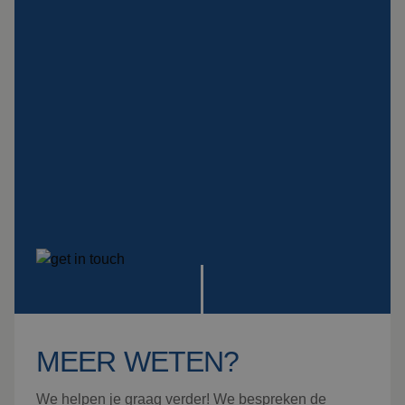
ophangingen
Impact plaat
Montage
Bekijk alle producten
MEER WETEN?
We helpen je graag verder! We bespreken de