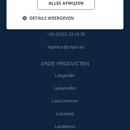
ALLES AFWIJZEN
fa@cepro.eu
DETAILS WEERGEVEN
MAGAZIJN & LOGISTIEK
+31 (0)161 23 18 28
logistics@cepro.eu
ONZE PRODUCTEN
Lasgordijn
Laslamellen
Lasschermen
Lassheet
Lasdekens