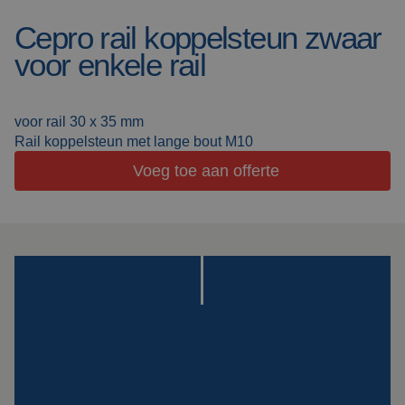
Cepro rail koppelsteun zwaar
Lasdekens
Over ons
voor enkele rail
Lascabines
Werken bij Cepro
Actueel
voor rail 30 x 35 mm
Laserlassen
Rail koppelsteun met lange bout M10
Veelgestelde vragen
Voeg toe aan offerte
Werkcabines
Downloads
Slijpgordijnen
Slijplamellen
Outdoor lassen
Isolatie
producten
Speciale