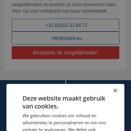
mogelijkheden en kunnen je onze showroom laten
zien. Ga voor veiligheid van jouw laswerkplek.
+31 (0)161 22 64 72
info@cepro.eu
Bespreek de mogelijkheden
×
Deze website maakt gebruik
van cookies.
We gebruiken cookies om inhoud en
Cepro international BV
advertenties te personaliseren en om ons
Provinciënbaan 16
verkeer te analyseren. We delen ook