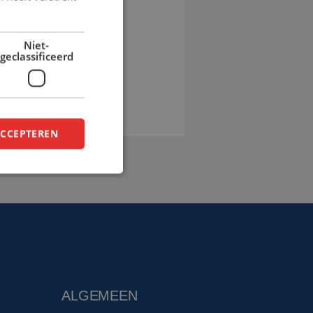
pro.eu
Niet-
geclassificeerd
en
ACCEPTEREN
ALGEMEEN