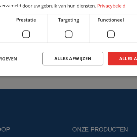
n verzameld door uw gebruik van hun diensten.
Privacybeleid
+31 (0)161 22 64 72
info@ce
Prestatie
Targeting
Functioneel
Bespreek de mogelijkhed
ERGEVEN
ALLES AFWIJZEN
ALLES 
OOP
ONZE PRODUCTEN