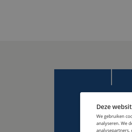
Deze websit
We gebruiken coo
analyseren. We de
analysepartners,