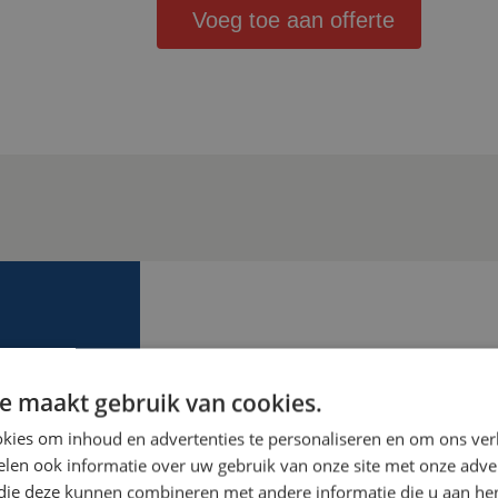
Voeg toe aan offerte
MEER WET
e maakt gebruik van cookies.
We helpen je graag verder! W
kies om inhoud en advertenties te personaliseren en om ons ver
mogelijkheden en kunnen je o
len ook informatie over uw gebruik van onze site met onze adver
zien. Ga voor veiligheid van jo
 die deze kunnen combineren met andere informatie die u aan hen