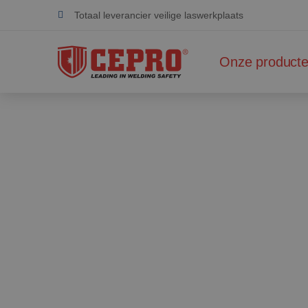
Totaal leverancier veilige laswerkplaats
Toegewijd & flexibel
Onze product
Gecertificeerde producten