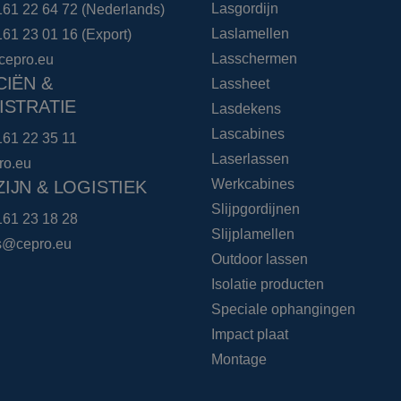
Lasgordijn
161 22 64 72
(Nederlands)
Laslamellen
161 23 01 16
(Export)
Lasschermen
cepro.eu
CIËN &
Lassheet
ISTRATIE
Lasdekens
Lascabines
161 22 35 11
Laserlassen
ro.eu
Werkcabines
IJN & LOGISTIEK
Slijpgordijnen
161 23 18 28
Slijplamellen
cs@cepro.eu
Outdoor lassen
Isolatie producten
Speciale ophangingen
Impact plaat
Montage