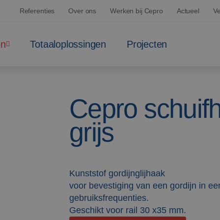
Referenties
Over ons
Werken bij Cepro
Actueel
Ve
en
Totaaloplossingen
Projecten
Cepro schuifh
grijs
Kunststof gordijnglijhaak
voor bevestiging van een gordijn in een 
gebruiksfrequenties.
Geschikt voor rail 30 x35 mm.