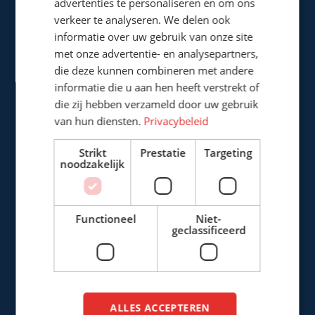
advertenties te personaliseren en om ons
Cepro international BV
verkeer te analyseren. We delen ook
Provinciënbaan 16
informatie over uw gebruik van onze site
met onze advertentie- en analysepartners,
5121 DL Rijen
die deze kunnen combineren met andere
Nederland
informatie die u aan hen heeft verstrekt of
die zij hebben verzameld door uw gebruik
+31 (0)161 226472
van hun diensten.
Privacybeleid
info@cepro.eu
Strikt
Prestatie
Targeting
noodzakelijk
Functioneel
Niet-
VERKOOP
geclassificeerd
+31 (0)161 22 64 72
(Nederlands)
+31 (0)161 23 01 16
(Export)
ALLES ACCEPTEREN
sales@cepro.eu