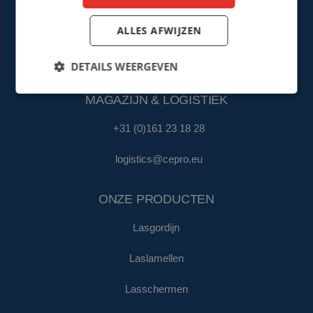
FINANCIËN & ADMINISTRATIE
ALLES AFWIJZEN
+31 (0)161 22 35 11
DETAILS WEERGEVEN
fa@cepro.eu
MAGAZIJN & LOGISTIEK
+31 (0)161 23 18 28
logistics@cepro.eu
ONZE PRODUCTEN
Lasgordijn
Laslamellen
Lasschermen