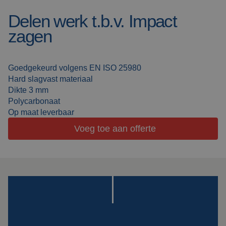
Delen werk t.b.v. Impact
Lasdekens
Over ons
zagen
Lascabines
Werken bij Cepro
Actueel
Goedgekeurd volgens EN ISO 25980
Laserlassen
Hard slagvast materiaal
Veelgestelde vragen
Dikte 3 mm
Werkcabines
Polycarbonaat
Downloads
Op maat leverbaar
Slijpgordijnen
Voeg toe aan offerte
Slijplamellen
Outdoor lassen
Isolatie
producten
Speciale