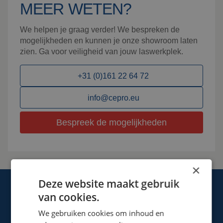
MEER WETEN?
We helpen je graag verder! We bespreken de
mogelijkheden en kunnen je onze showroom laten
zien. Ga voor veiligheid van jouw laswerkplek.
+31 (0)161 22 64 72
info@cepro.eu
Bespreek de mogelijkheden
×
Deze website maakt gebruik
van cookies.
We gebruiken cookies om inhoud en