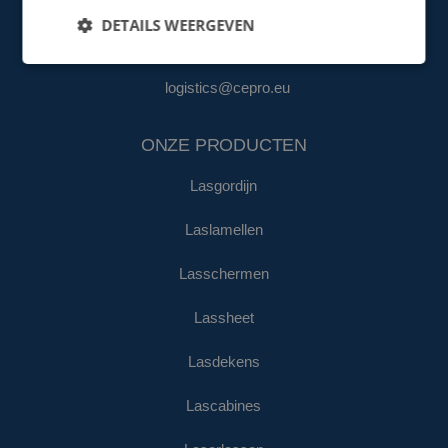
MAGAZIJN & LOGISTIEK
DETAILS WEERGEVEN
+31 (0)161 23 18 28
logistics@cepro.eu
ONZE PRODUCTEN
Lasgordijn
Laslamellen
Lasschermen
Lassheet
Lasdekens
Lascabines