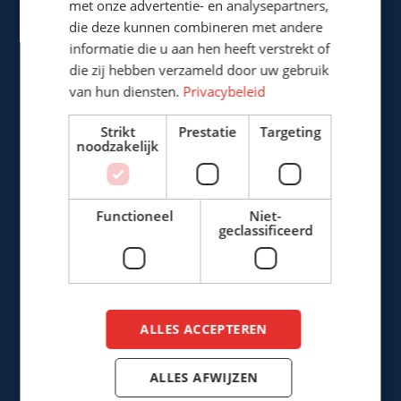
met onze advertentie- en analysepartners,
+31 (0)161 226472
die deze kunnen combineren met andere
informatie die u aan hen heeft verstrekt of
info@cepro.eu
die zij hebben verzameld door uw gebruik
van hun diensten.
Privacybeleid
Strikt
Prestatie
Targeting
noodzakelijk
VERKOOP
+31 (0)161 22 64 72
(Nederlands)
Functioneel
Niet-
geclassificeerd
+31 (0)161 23 01 16
(Export)
sales@cepro.eu
FINANCIËN & ADMINISTRATIE
ALLES ACCEPTEREN
+31 (0)161 22 35 11
fa@cepro.eu
ALLES AFWIJZEN