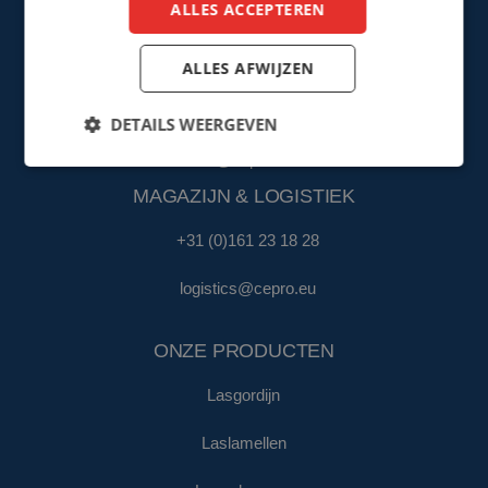
ALLES ACCEPTEREN
sales@cepro.eu
FINANCIËN & ADMINISTRATIE
ALLES AFWIJZEN
+31 (0)161 22 35 11
DETAILS WEERGEVEN
fa@cepro.eu
MAGAZIJN & LOGISTIEK
+31 (0)161 23 18 28
logistics@cepro.eu
ONZE PRODUCTEN
Lasgordijn
Laslamellen