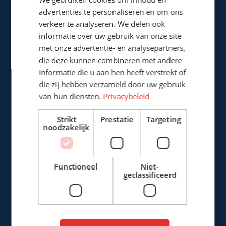
advertenties te personaliseren en om ons
verkeer te analyseren. We delen ook
Cepro international BV
informatie over uw gebruik van onze site
Provinciënbaan 16
met onze advertentie- en analysepartners,
5121 DL Rijen
die deze kunnen combineren met andere
Nederland
informatie die u aan hen heeft verstrekt of
die zij hebben verzameld door uw gebruik
+31 (0)161 226472
van hun diensten.
Privacybeleid
info@cepro.eu
Strikt
Prestatie
Targeting
noodzakelijk
Functioneel
Niet-
geclassificeerd
VERKOOP
+31 (0)161 22 64 72
(Nederlands)
+31 (0)161 23 01 16
(Export)