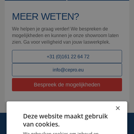
MEER WETEN?
We helpen je graag verder! We bespreken de
mogelijkheden en kunnen je onze showroom laten
zien. Ga voor veiligheid van jouw laswerkplek.
+31 (0)161 22 64 72
info@cepro.eu
Bespreek de mogelijkheden
×
Deze website maakt gebruik
van cookies.
We gebruiken cookies om inhoud en