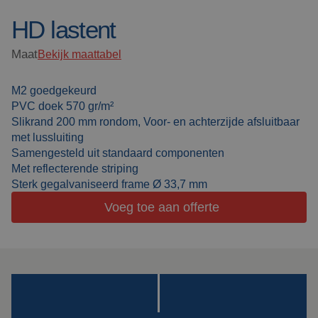
HD lastent
Lasdekens
Over ons
Maat
Bekijk maattabel
Lascabines
Werken bij Cepro
M2 goedgekeurd
Actueel
Laserlassen
PVC doek 570 gr/m²
Slikrand 200 mm rondom, Voor- en achterzijde afsluitbaar
Veelgestelde vragen
Werkcabines
met lussluiting
Samengesteld uit standaard componenten
Downloads
Met reflecterende striping
Slijpgordijnen
Sterk gegalvaniseerd frame Ø 33,7 mm
Voeg toe aan offerte
Slijplamellen
Outdoor lassen
Isolatie
producten
Speciale