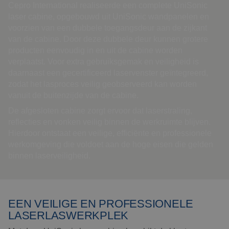
Cepro International realiseerde een complete UniSonic
laser cabine, opgebouwd uit UniSonic wandpanelen en
voorzien van een dubbele toegangsdeur aan de zijkant
van de cabine. Door deze dubbele deur kunnen grotere
producten eenvoudig in en uit de cabine worden
verplaatst. Voor extra gebruiksgemak en veiligheid is
daarnaast een gecertificeerd laservenster geïntegreerd,
zodat het lasproces veilig geobserveerd kan worden
vanuit de buitenzijde van de cabine.
De afgesloten cabine zorgt ervoor dat laserstraling,
reflecties en vonken veilig binnen de werkruimte blijven.
Hierdoor ontstaat een veilige, efficiënte en professionele
werkomgeving die voldoet aan de hoge eisen die gelden
binnen laserveiligheid.
EEN VEILIGE EN PROFESSIONELE
LASERLASWERKPLEK