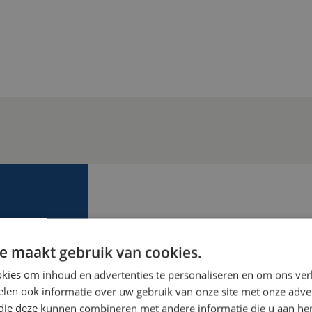
MEER WET
e maakt gebruik van cookies.
We helpen je graag verder! W
kies om inhoud en advertenties te personaliseren en om ons ver
mogelijkheden en kunnen je o
len ook informatie over uw gebruik van onze site met onze adver
zien. Ga voor veiligheid van jo
 die deze kunnen combineren met andere informatie die u aan hen