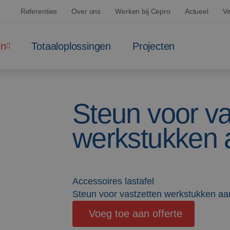
Referenties
Over ons
Werken bij Cepro
Actueel
Ve
en
Totaaloplossingen
Projecten
Steun voor va
werkstukken a
Accessoires lastafel
Steun voor vastzetten werkstukken aan
Voeg toe aan offerte