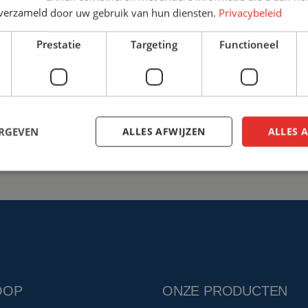
n verzameld door uw gebruik van hun diensten.
Privacybeleid
+31 (0)161 22 64 72
info@ce
Prestatie
Targeting
Functioneel
Bespreek de mogelijkhed
ERGEVEN
ALLES AFWIJZEN
ALLES 
OOP
ONZE PRODUCTEN