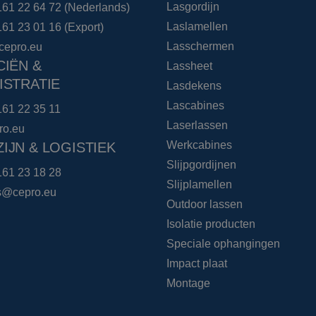
Lasgordijn
161 22 64 72
(Nederlands)
Laslamellen
161 23 01 16
(Export)
Lasschermen
cepro.eu
CIËN &
Lassheet
ISTRATIE
Lasdekens
Lascabines
161 22 35 11
Laserlassen
ro.eu
Werkcabines
IJN & LOGISTIEK
Slijpgordijnen
161 23 18 28
Slijplamellen
cs@cepro.eu
Outdoor lassen
Isolatie producten
Speciale ophangingen
Impact plaat
Montage