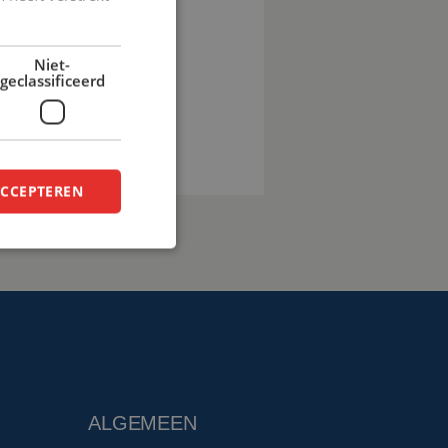
pro.eu
Niet-
geclassificeerd
en
ACCEPTEREN
ALGEMEEN