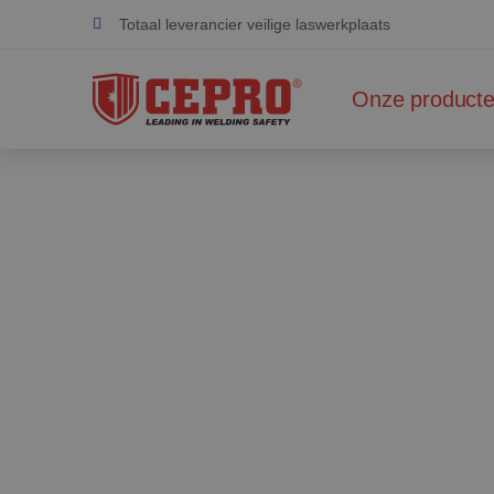
Totaal leverancier veilige laswerkplaats
Toegewijd & flexibel
Onze product
Gecertificeerde producten