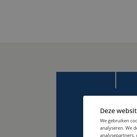
Deze websit
We gebruiken coo
analyseren. We de
analysepartners,