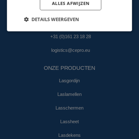
ALLES AFWIJZEN
fa@cepro.eu
DETAILS WEERGEVEN
MAGAZIJN & LOGISTIEK
+31 (0)161 23 18 28
logistics@cepro.eu
ONZE PRODUCTEN
Lasgordijn
Laslamellen
Lasschermen
Lassheet
Lasdekens