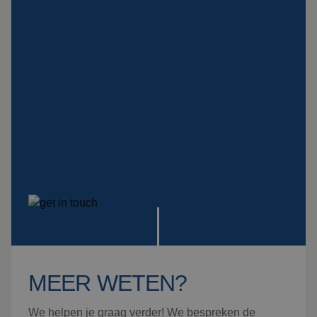
ophangingen
Impact plaat
Montage
Bekijk alle producten
MEER WETEN?
We helpen je graag verder! We bespreken de