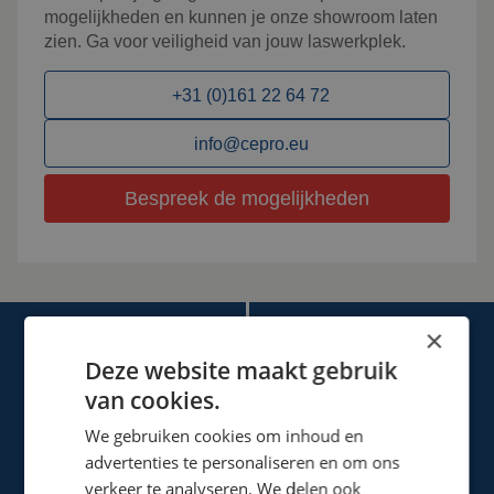
mogelijkheden en kunnen je onze showroom laten
zien. Ga voor veiligheid van jouw laswerkplek.
+31 (0)161 22 64 72
info@cepro.eu
Bespreek de mogelijkheden
×
Deze website maakt gebruik
van cookies.
We gebruiken cookies om inhoud en
Cepro international BV
advertenties te personaliseren en om ons
Provinciënbaan 16
verkeer te analyseren. We delen ook