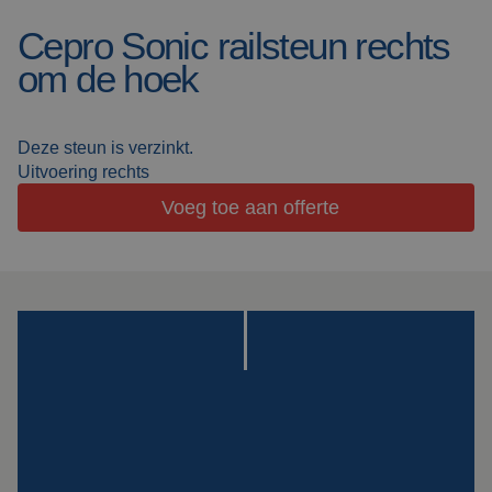
Cepro Sonic railsteun rechts
Lasdekens
Over ons
om de hoek
Lascabines
Werken bij Cepro
Actueel
Deze steun is verzinkt.
Laserlassen
Uitvoering rechts
Veelgestelde vragen
Voeg toe aan offerte
Werkcabines
Downloads
Slijpgordijnen
Slijplamellen
Outdoor lassen
Isolatie
producten
Speciale