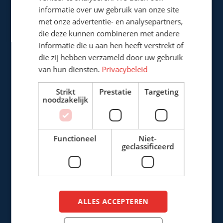
5121 DL Rijen
informatie over uw gebruik van onze site
Nederland
met onze advertentie- en analysepartners,
die deze kunnen combineren met andere
+31 (0)161 226472
informatie die u aan hen heeft verstrekt of
die zij hebben verzameld door uw gebruik
info@cepro.eu
van hun diensten.
Privacybeleid
Strikt
Prestatie
Targeting
noodzakelijk
VERKOOP
Functioneel
Niet-
+31 (0)161 22 64 72
(Nederlands)
geclassificeerd
+31 (0)161 23 01 16
(Export)
sales@cepro.eu
ALLES ACCEPTEREN
FINANCIËN & ADMINISTRATIE
+31 (0)161 22 35 11