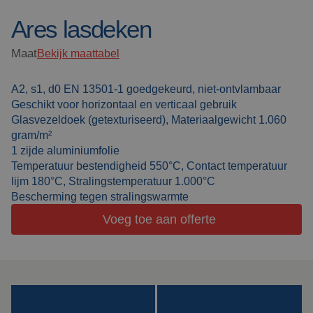
Ares lasdeken
Lasdekens
Over ons
Maat
Bekijk maattabel
Lascabines
Werken bij Cepro
A2, s1, d0 EN 13501-1 goedgekeurd, niet-ontvlambaar
Actueel
Laserlassen
Geschikt voor horizontaal en verticaal gebruik
Glasvezeldoek (getexturiseerd), Materiaalgewicht 1.060
Veelgestelde vragen
Werkcabines
gram/m²
1 zijde aluminiumfolie
Downloads
Temperatuur bestendigheid 550°C, Contact temperatuur
Slijpgordijnen
lijm 180°C, Stralingstemperatuur 1.000°C
Bescherming tegen stralingswarmte
Slijplamellen
Voeg toe aan offerte
Outdoor lassen
Isolatie
producten
Speciale