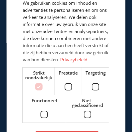
We gebruiken cookies om inhoud en
advertenties te personaliseren en om ons
verkeer te analyseren. We delen ook
informatie over uw gebruik van onze site
Cepro international BV
met onze advertentie- en analysepartners,
Provinciënbaan 16
die deze kunnen combineren met andere
5121 DL Rijen
informatie die u aan hen heeft verstrekt of
Nederland
die zij hebben verzameld door uw gebruik
van hun diensten.
Privacybeleid
+31 (0)161 226472
Strikt
Prestatie
Targeting
info@cepro.eu
noodzakelijk
Functioneel
Niet-
geclassificeerd
VERKOOP
+31 (0)161 22 64 72
(Nederlands)