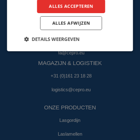
+31 (0)161 23 01 16
(Export)
ALLES ACCEPTEREN
sales@cepro.eu
ALLES AFWIJZEN
FINANCIËN & ADMINISTRATIE
DETAILS WEERGEVEN
+31 (0)161 22 35 11
fa@cepro.eu
MAGAZIJN & LOGISTIEK
+31 (0)161 23 18 28
logistics@cepro.eu
ONZE PRODUCTEN
Lasgordijn
Laslamellen