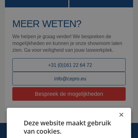
MEER WETEN?
We helpen je graag verder! We bespreken de
mogelijkheden en kunnen je onze showroom laten
zien. Ga voor veiligheid van jouw laswerkplek.
+31 (0)161 22 64 72
info@cepro.eu
Bespreek de mogelijkheden
×
Deze website maakt gebruik
van cookies.