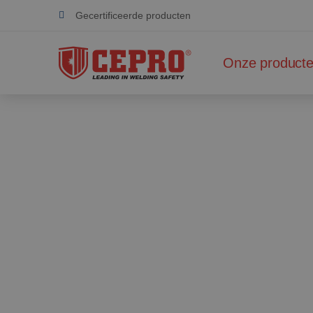
Gecertificeerde producten
Duurzame samenwerking
Onze product
Totaal leverancier veilige laswerkplaats
Toegewijd & flexibel