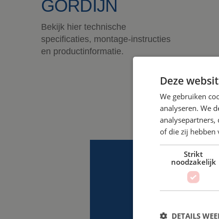
GORDIJN
Bekijk hier technische
specificaties, montage-instructies
en productinformatie.
Deze websit
We gebruiken coo
analyseren. We de
analysepartners,
of die zij hebbe
Strikt
noodzakelijk
DETAILS WE