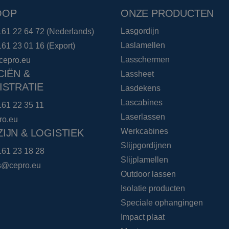
OOP
ONZE PRODUCTEN
Lasgordijn
161 22 64 72
(Nederlands)
Laslamellen
161 23 01 16
(Export)
Lasschermen
cepro.eu
CIËN &
Lassheet
ISTRATIE
Lasdekens
Lascabines
161 22 35 11
Laserlassen
ro.eu
Werkcabines
IJN & LOGISTIEK
Slijpgordijnen
161 23 18 28
Slijplamellen
cs@cepro.eu
Outdoor lassen
Isolatie producten
Speciale ophangingen
Impact plaat