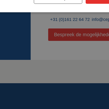
mogelijkheden en kunnen je o
zien. Ga voor veiligheid van jo
+31 (0)161 22 64 72
info@ce
Bespreek de mogelijkhed