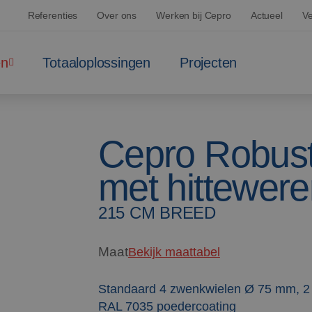
Referenties
Over ons
Werken bij Cepro
Actueel
Ve
en
Totaaloplossingen
Projecten
Cepro Robust
met hittewere
215 CM BREED
Maat
Bekijk maattabel
Standaard 4 zwenkwielen Ø 75 mm, 2
RAL 7035 poedercoating