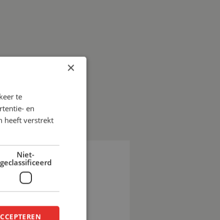
×
keer te
tentie- en
 heeft verstrekt
Niet-
geclassificeerd
EN?
e bespreken de
ACCEPTEREN