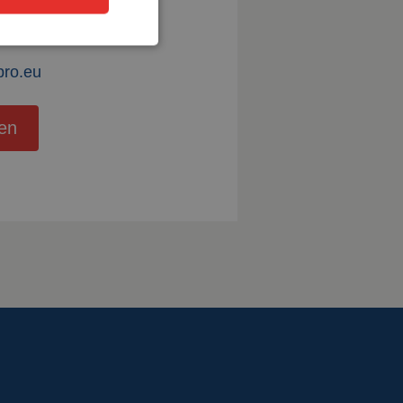
nze showroom laten
uw laswerkplek.
pro.eu
en