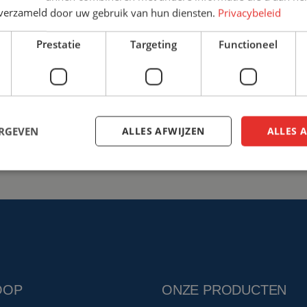
n verzameld door uw gebruik van hun diensten.
Privacybeleid
+31 (0)161 22 64 72
info@ce
Prestatie
Targeting
Functioneel
Bespreek de mogelijkhed
ERGEVEN
ALLES AFWIJZEN
ALLES 
OOP
ONZE PRODUCTEN