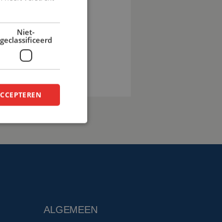
pro.eu
Niet-
geclassificeerd
en
ACCEPTEREN
ALGEMEEN