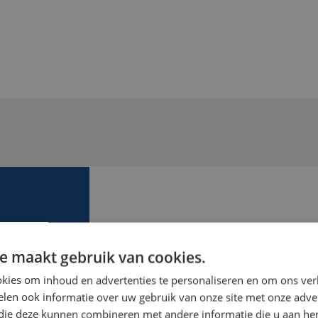
MEER WET
e maakt gebruik van cookies.
We helpen je graag verder! W
kies om inhoud en advertenties te personaliseren en om ons ver
mogelijkheden en kunnen je o
len ook informatie over uw gebruik van onze site met onze adver
zien. Ga voor veiligheid van jo
 die deze kunnen combineren met andere informatie die u aan hen