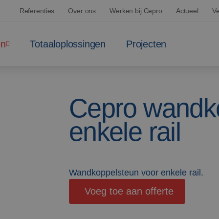
Referenties
Over ons
Werken bij Cepro
Actueel
Ve
en
Totaaloplossingen
Projecten
Cepro wandko
enkele rail
Wandkoppelsteun voor enkele rail.
Voeg toe aan offerte