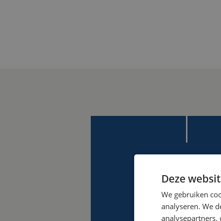
Deze websit
We gebruiken coo
analyseren. We de
analysepartners,