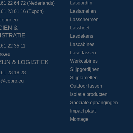
Lasgordijn
161 22 64 72
(Nederlands)
Laslamellen
161 23 01 16
(Export)
Lasschermen
cepro.eu
CIËN &
Lassheet
ISTRATIE
Lasdekens
Lascabines
161 22 35 11
Laserlassen
ro.eu
Werkcabines
IJN & LOGISTIEK
Slijpgordijnen
161 23 18 28
Slijplamellen
cs@cepro.eu
Outdoor lassen
Isolatie producten
Speciale ophangingen
Impact plaat
Montage