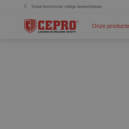
Totaal leverancier veilige laswerkplaats
Toegewijd & flexibel
Onze product
Gecertificeerde producten