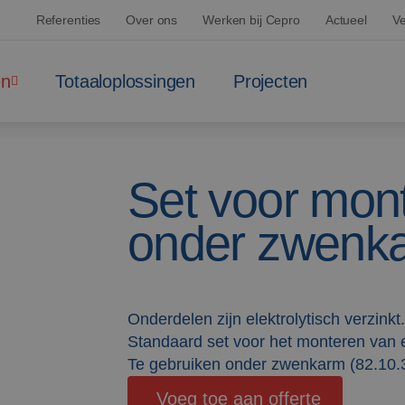
Referenties
Over ons
Werken bij Cepro
Actueel
Ve
en
Totaaloplossingen
Projecten
Set voor mont
onder zwenka
Onderdelen zijn elektrolytisch verzinkt.
Standaard set voor het monteren van 
Te gebruiken onder zwenkarm (82.10.
Voeg toe aan offerte