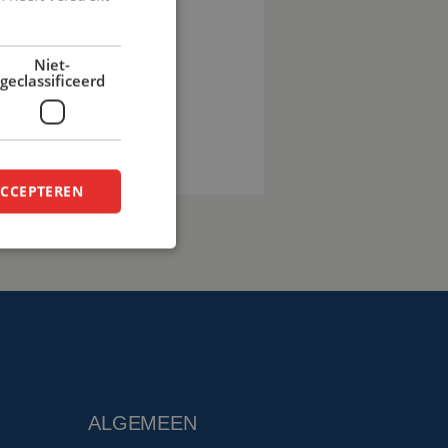
pro.eu
Niet-
geclassificeerd
en
ACCEPTEREN
ALGEMEEN