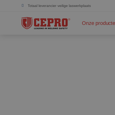
Totaal leverancier veilige laswerkplaats
Toegewijd & flexibel
Onze product
Gecertificeerde producten