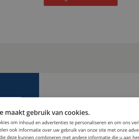
MEER WET
e maakt gebruik van cookies.
We helpen je graag verder! W
kies om inhoud en advertenties te personaliseren en om ons ver
mogelijkheden en kunnen je o
len ook informatie over uw gebruik van onze site met onze adver
zien. Ga voor veiligheid van jo
 die deze kunnen combineren met andere informatie die u aan hen