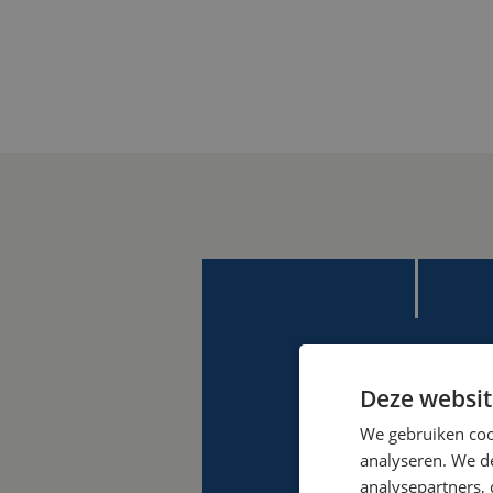
Deze websit
We gebruiken coo
analyseren. We de
analysepartners,