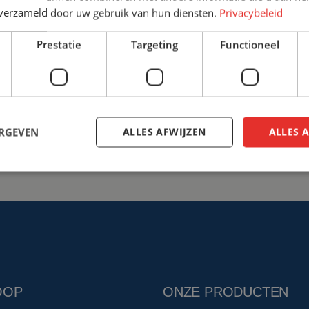
n verzameld door uw gebruik van hun diensten.
Privacybeleid
+31 (0)161 22 64 72
info@ce
Prestatie
Targeting
Functioneel
Bespreek de mogelijkhed
ERGEVEN
ALLES AFWIJZEN
ALLES 
OOP
ONZE PRODUCTEN