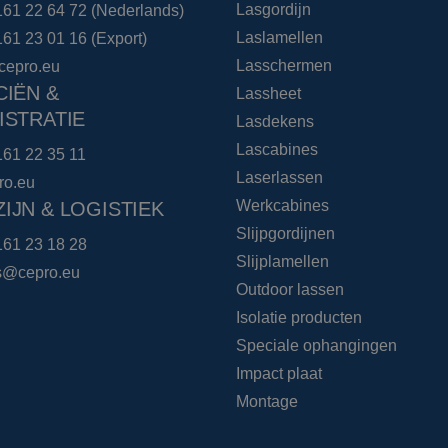
Lasgordijn
161 22 64 72
(Nederlands)
Laslamellen
161 23 01 16
(Export)
Lasschermen
cepro.eu
CIËN &
Lassheet
ISTRATIE
Lasdekens
Lascabines
161 22 35 11
Laserlassen
ro.eu
Werkcabines
IJN & LOGISTIEK
Slijpgordijnen
161 23 18 28
Slijplamellen
cs@cepro.eu
Outdoor lassen
Isolatie producten
Speciale ophangingen
Impact plaat
Montage