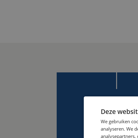
Deze websit
We gebruiken coo
analyseren. We de
analysepartners,