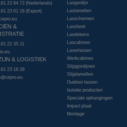
Lasgordijn
161 22 64 72
(Nederlands)
Laslamellen
161 23 01 16
(Export)
Lasschermen
cepro.eu
CIËN &
Lassheet
ISTRATIE
Lasdekens
Lascabines
161 22 35 11
Laserlassen
ro.eu
Werkcabines
IJN & LOGISTIEK
Slijpgordijnen
161 23 18 28
Slijplamellen
cs@cepro.eu
Outdoor lassen
Isolatie producten
Speciale ophangingen
Impact plaat
Montage