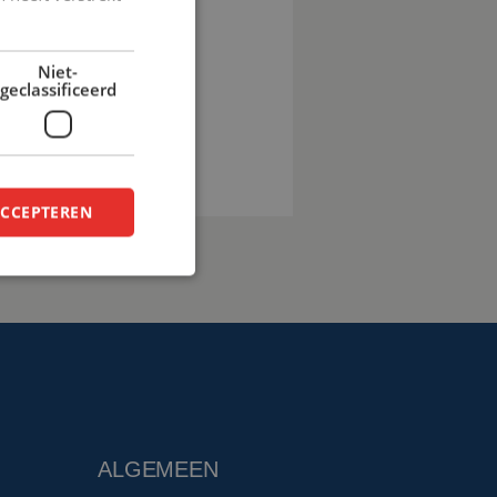
pro.eu
Niet-
geclassificeerd
en
ACCEPTEREN
ALGEMEEN