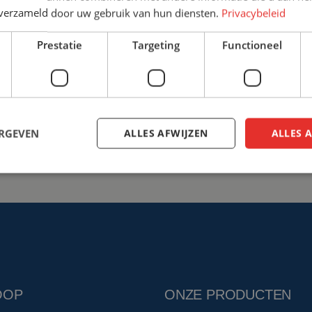
n verzameld door uw gebruik van hun diensten.
Privacybeleid
+31 (0)161 22 64 72
info@ce
Prestatie
Targeting
Functioneel
Bespreek de mogelijkhed
ERGEVEN
ALLES AFWIJZEN
ALLES 
OOP
ONZE PRODUCTEN