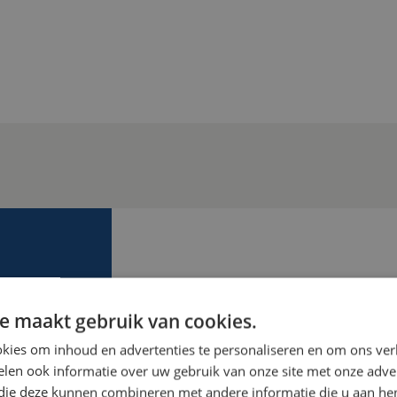
MEER WET
e maakt gebruik van cookies.
We helpen je graag verder! W
kies om inhoud en advertenties te personaliseren en om ons ver
mogelijkheden en kunnen je o
len ook informatie over uw gebruik van onze site met onze adver
zien. Ga voor veiligheid van jo
 die deze kunnen combineren met andere informatie die u aan hen