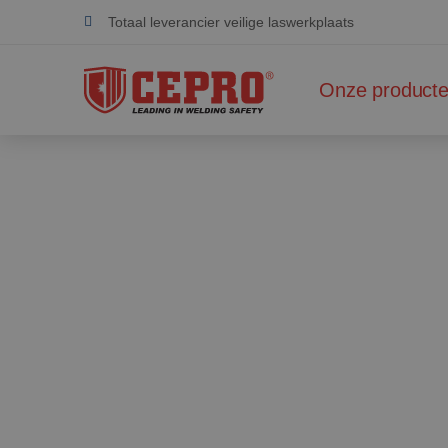
Totaal leverancier veilige laswerkplaats
Toegewijd & flexibel
Onze product
Gecertificeerde producten