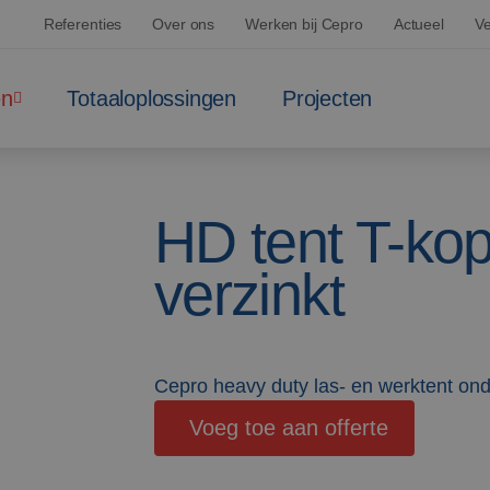
Referenties
Over ons
Werken bij Cepro
Actueel
Ve
en
Totaaloplossingen
Projecten
HD tent T-ko
verzinkt
Cepro heavy duty las- en werktent on
Voeg toe aan offerte