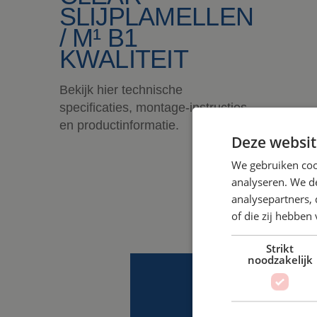
SLIJPLAMELLEN
/ M¹ B1
KWALITEIT
Bekijk hier technische
specificaties, montage-instructies
en productinformatie.
Deze websit
We gebruiken coo
analyseren. We de
analysepartners,
of die zij hebbe
Strikt
noodzakelijk