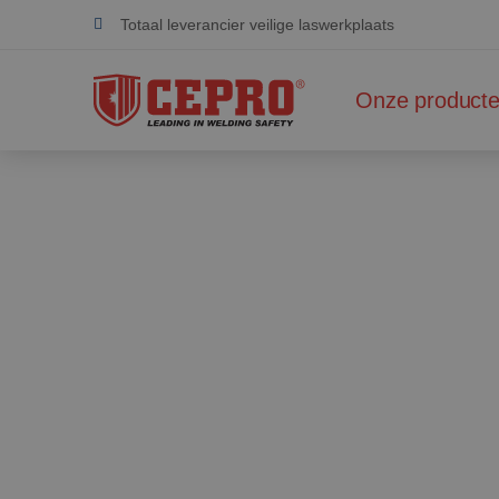
Totaal leverancier veilige laswerkplaats
Toegewijd & flexibel
Onze product
Gecertificeerde producten