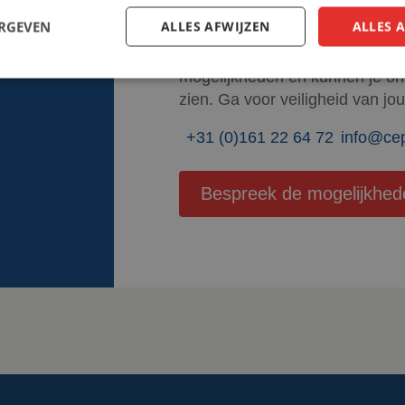
MEER WET
ERGEVEN
ALLES AFWIJZEN
ALLES 
We helpen je graag verder! W
mogelijkheden en kunnen je o
zien. Ga voor veiligheid van jo
+31 (0)161 22 64 72
info@ce
Bespreek de mogelijkhed