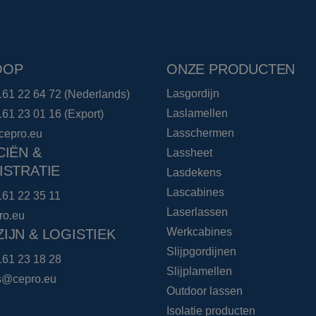
OOP
ONZE PRODUCTEN
Lasgordijn
161 22 64 72
(Nederlands)
Laslamellen
161 23 01 16
(Export)
Lasschermen
cepro.eu
CIËN &
Lassheet
ISTRATIE
Lasdekens
Lascabines
161 22 35 11
Laserlassen
ro.eu
Werkcabines
IJN & LOGISTIEK
Slijpgordijnen
161 23 18 28
Slijplamellen
cs@cepro.eu
Outdoor lassen
Isolatie producten